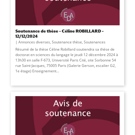
Soutenance de thèse – Céline ROBILLARD –
12/12/2024
Annonces diverses
,
Soutenance thèse
,
Soutenances
Résumé de la thèse Céline Robillard soutiendra sa thèse de
doctorat en sciences du langage le jeudi 12 décembre 2024 à
13h30 en salle F-673, Université Paris Cité, site Sorbonne 54
rue Saint-Jacques, 75005 Paris (Galerie Gerson, escalier G2,
1e étage) Enseignement
...