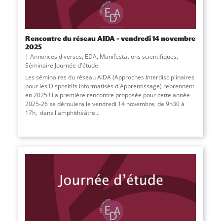
Rencontre du réseau AIDA – vendredi 14 novembre
2025
Annonces diverses
,
EDA
,
Manifestations scientifiques
,
Séminaire Journée d'étude
Les séminaires du réseau AIDA (Approches Interdisciplinaires
pour les Dispositifs informatisés d'Apprentissage) reprennent
en 2025 ! La première rencontre proposée pour cette année
2025-26 se déroulera le vendredi 14 novembre, de 9h30 à
17h, dans l'amphithéâtre
...