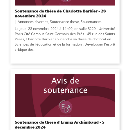
Soutenance de thèse de Charlotte Barbier – 28
novembre 2024
Annonces diverses
,
Soutenance thèse
,
Soutenances
Le jeudi 28 novembre 2024 à 14h00, en salle R229 - Université
Paris Cité Campus Saint-Germain-des-Prés - 45 rue des Saints
Pères, Charlotte Barbier soutiendra sa thèse de doctorat en
Sciences de l’éducation et de la formation : Développer l'esprit
critique des
...
Soutenance de thèse d’Emma Archimbaud – 5
décembre 2024