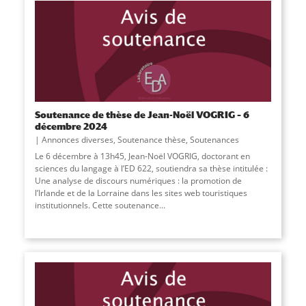
Soutenance de thèse de Jean-Noël VOGRIG – 6
décembre 2024
Annonces diverses
,
Soutenance thèse
,
Soutenances
Le 6 décembre à 13h45, Jean-Noël VOGRIG, doctorant en
sciences du langage à l’ED 622, soutiendra sa thèse intitulée :
Une analyse de discours numériques : la promotion de
l’Irlande et de la Lorraine dans les sites web touristiques
institutionnels. Cette soutenance
...