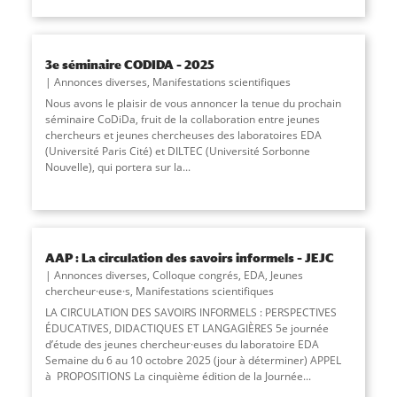
3e séminaire CODIDA – 2025
Annonces diverses
,
Manifestations scientifiques
Nous avons le plaisir de vous annoncer la tenue du prochain
séminaire CoDiDa, fruit de la collaboration entre jeunes
chercheurs et jeunes chercheuses des laboratoires EDA
(Université Paris Cité) et DILTEC (Université Sorbonne
Nouvelle), qui portera sur la
...
AAP : La circulation des savoirs informels – JEJC
Annonces diverses
,
Colloque congrés
,
EDA
,
Jeunes
chercheur·euse·s
,
Manifestations scientifiques
LA CIRCULATION DES SAVOIRS INFORMELS : PERSPECTIVES
ÉDUCATIVES, DIDACTIQUES ET LANGAGIÈRES 5e journée
d’étude des jeunes chercheur·euses du laboratoire EDA
Semaine du 6 au 10 octobre 2025 (jour à déterminer) APPEL
à PROPOSITIONS La cinquième édition de la Journée...