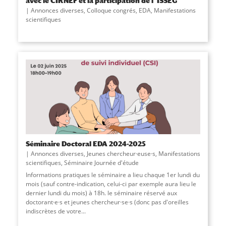
avec le CIRNEF et la participation de l’ ISSEG
Annonces diverses
,
Colloque congrés
,
EDA
,
Manifestations
scientifiques
Séminaire Doctoral EDA 2024-2025
Annonces diverses
,
Jeunes chercheur·euse·s
,
Manifestations
scientifiques
,
Séminaire Journée d'étude
Informations pratiques le séminaire a lieu chaque 1er lundi du
mois (sauf contre-indication, celui-ci par exemple aura lieu le
dernier lundi du mois) à 18h. le séminaire réservé aux
doctorant·e·s et jeunes chercheur·se·s (donc pas d'oreilles
indiscrètes de votre...