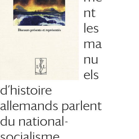
nt
les
ma
nu
els
d’histoire
allemands parlent
du national-
socialisme