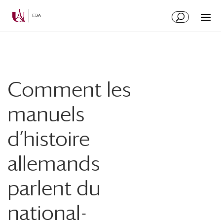
Aller
Aller
au
à
contenu
la
principal
navigation
Comment les
manuels
d’histoire
allemands
parlent du
national-