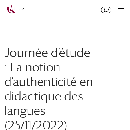
Aller
Aller
au
à
contenu
la
principal
navigation
Journée d’étude
: La notion
d’authenticité en
didactique des
langues
(25/11/2022)