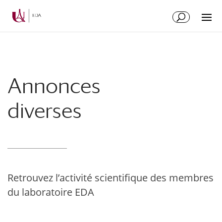
Aller
Aller
au
à
contenu
la
principal
navigation
Annonces
diverses
Retrouvez l’activité scientifique des membres
du laboratoire EDA