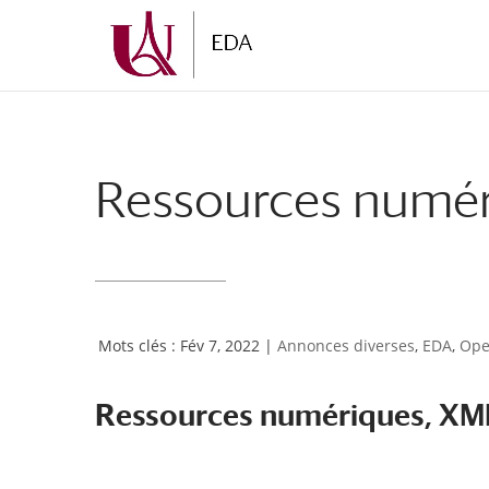
Aller
Aller
au
à
contenu
la
principal
navigation
Ressources numér
Fév 7, 2022
|
Annonces diverses
,
EDA
,
Ope
Ressources numériques, XML