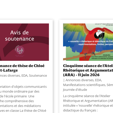
nance de thèse de Chloé
Cinquième séance de l’Atel
t-Lafarge
Rhétorique et Argumenta
(ARA) – 11 juin 2026
nces diverses
,
EDA
,
Soutenance
Annonces diverses
,
EDA
,
Manifestations scientifiques
,
Sém
riation d'objets communicants
Journée d'étude
du monde ordinaire par des
La cinquième séance de l’Atelier
de l'école primaire Une
Rhétorique et Argumentation (AR
he compréhensive des
intitulée « ‘nouvelle’ rhétorique et
entations et des médiations
didactique du français :
ives en classe La thèse de Chloé