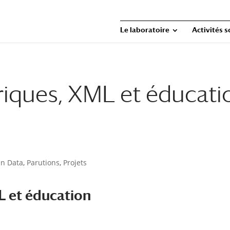
Le laboratoire
Activités s
iques, XML et éducati
n Data
,
Parutions
,
Projets
 et éducation