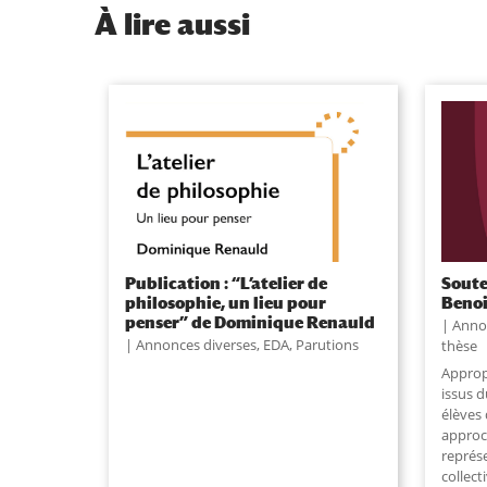
À
lire aussi
Publication : “L’atelier de
Soute
philosophie, un lieu pour
Benoi
penser” de Dominique Renauld
Anno
Annonces diverses
,
EDA
,
Parutions
thèse
Approp
issus 
élèves 
approc
représ
collect