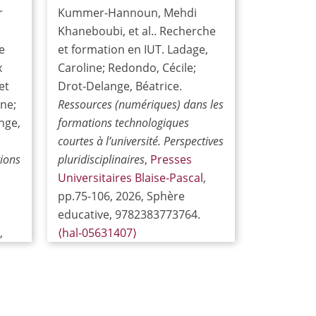
r
Kummer-Hannoun, Mehdi
Khaneboubi, et al.. Recherche
e
et formation en IUT. Ladage,
x
Caroline; Redondo, Cécile;
et
Drot-Delange, Béatrice.
ine;
Ressources (numériques) dans les
nge,
formations technologiques
courtes à l’université. Perspectives
ions
pluridisciplinaires
,
Presses
Universitaires Blaise-Pascal
,
pp.75-106, 2026, Sphère
educative, 9782383773764.
,
⟨hal-05631407⟩