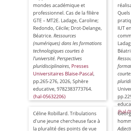
mondes académique et
réalis
professionnel. Cas de la filière
Quels 
GTE – MT2E. Ladage, Caroline;
prati
Redondo, Cécile; Drot-Delange,
IUT e
Béatrice.
Ressources
commer
(numériques) dans les formations
Ladag
technologiques courtes à
Béatr
l’université. Perspectives
Ressou
pluridisciplinaires
,
Presses
format
Universitaires Blaise-Pascal
,
courtes
pp.265-276, 2026, Sphère
pluridi
educative, 9782383773764.
Univer
⟨hal-05632206⟩
pp.22
educat
⟨hal-
Céline Robillard. Tribulations
Georg
d'une jeune chercheuse face à
homma
la pluralité des points de vue
Adject