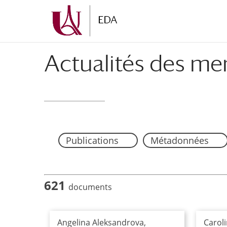
Aller
Aller
au
à
contenu
la
principal
navigation
Actualités des me
Publications
Métadonnées
621
documents
Angelina Aleksandrova,
Caroli