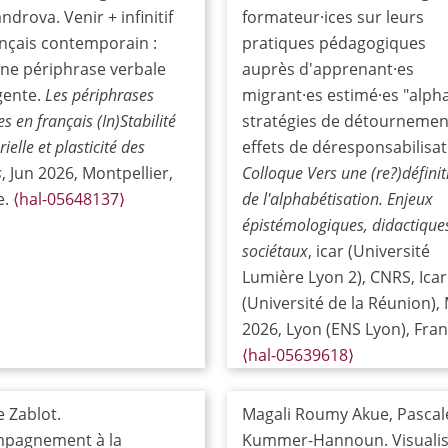
ndrova. Venir + infinitif
formateur·ices sur leurs
ançais contemporain :
pratiques pédagogiques
une périphrase verbale
auprès d'apprenant·es
ente.
Les périphrases
migrant·es estimé·es "alpha
s en français (In)Stabilité
stratégies de détournemen
ielle et plasticité des
effets de déresponsabilisat
s
, Jun 2026, Montpellier,
Colloque Vers une (re?)définit
e.
⟨hal-05648137⟩
de l'alphabétisation. Enjeux
épistémologiques, didactique
sociétaux
, icar (Université
Lumière Lyon 2), CNRS, Ica
(Université de la Réunion),
2026, Lyon (ENS Lyon), Fran
⟨hal-05639618⟩
 Zablot.
Magali Roumy Akue, Pascal
pagnement à la
Kummer-Hannoun. Visualis