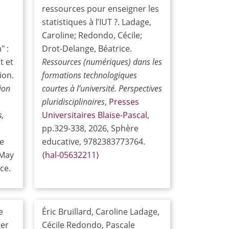
ressources pour enseigner les
statistiques à l’IUT ?. Ladage,
Caroline; Redondo, Cécile;
" :
Drot-Delange, Béatrice.
t et
Ressources (numériques) dans les
ion.
formations technologiques
ion
courtes à l’université. Perspectives
pluridisciplinaires
,
Presses
s,
Universitaires Blaise-Pascal
,
pp.329-338, 2026, Sphère
re
educative, 9782383773764.
 May
⟨hal-05632211⟩
ce.
e
Éric Bruillard, Caroline Ladage,
er
Cécile Redondo, Pascale