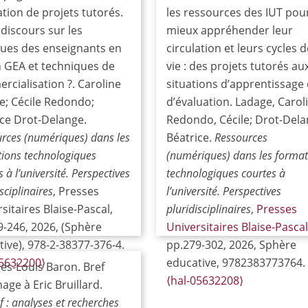
ation de projets tutorés.
les ressources des IUT pou
discours sur les
mieux appréhender leur
ques des enseignants en
circulation et leurs cycles d
n GEA et techniques de
vie : des projets tutorés au
cialisation ?. Caroline
situations d’apprentissage 
e; Cécile Redondo;
d’évaluation. Ladage, Carol
ice Drot-Delange.
Redondo, Cécile; Drot-Dela
rces (numériques) dans les
Béatrice.
Ressources
ions technologiques
(numériques) dans les format
 à l’université. Perspectives
technologiques courtes à
sciplinaires
, Presses
l’université. Perspectives
sitaires Blaise-Pascal,
pluridisciplinaires
,
Presses
9-246, 2026, (Sphère
Universitaires Blaise-Pascal
ive), 978-2-38377-376-4.
pp.279-302, 2026, Sphère
05632200⟩
educative, 9782383773764.
es-Louis Baron. Bref
⟨hal-05632208⟩
ge à Eric Bruillard.
if : analyses et recherches