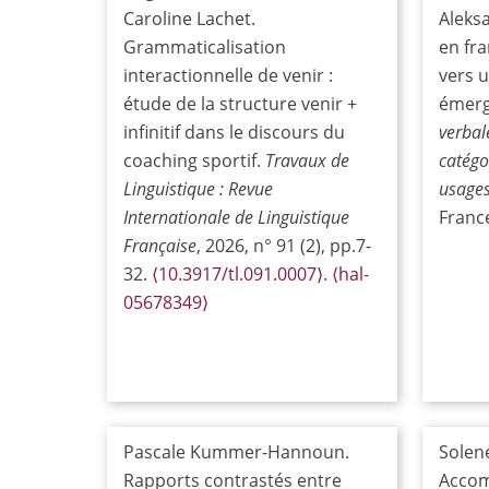
Caroline Lachet.
Aleksa
Grammaticalisation
en fr
interactionnelle de venir :
vers 
étude de la structure venir +
émerg
infinitif dans le discours du
verbale
coaching sportif.
Travaux de
catégor
Linguistique : Revue
usage
Internationale de Linguistique
Franc
Française
, 2026, n° 91 (2), pp.7-
32.
⟨10.3917/tl.091.0007⟩
.
⟨hal-
05678349⟩
Pascale Kummer-Hannoun.
Solene
Rapports contrastés entre
Accom