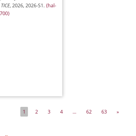
 TICE
, 2026, 2026-S1.
⟨hal-
700⟩
1
2
3
4
…
62
63
»