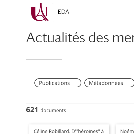
Aller
Aller
au
à
contenu
la
principal
navigation
Actualités des me
Publications
Métadonnées
621
documents
Céline Robillard. D'"héroïnes" à
Noémie