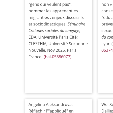
"gens qui veulent pas",
non » 
nommer les apprenant·es
conse
migrant·es : enjeux discursifs
l’éduc
et sociodidactiques.
Séminaire
préve
Critiques sociales du langage
,
sexuel
EDA, Université Paris Cité;
du co
CLESTHIA, Université Sorbonne
Lyon 
Nouvelle, Nov 2025, Paris,
05374
France.
⟨hal-05386077⟩
Angelina Aleksandrova.
Wei X
Réfléchir l'"appliqué" en
Dallie