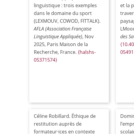
linguistique : trois exemples
et la 
dans le domaine du sport
traver
(LEXMOUV, COWOD, FITTALK).
paysag
AFLA (Association Française
LMoo
Linguistique Appliquée)
, Nov
des Sa
2025, Paris Maison de la
⟨10.4
Recherche, France.
⟨halshs-
05491
05371574⟩
Céline Robillard. Éthique de
Domin
restitution auprès de
l’empr
formateur·ices en contexte
scola