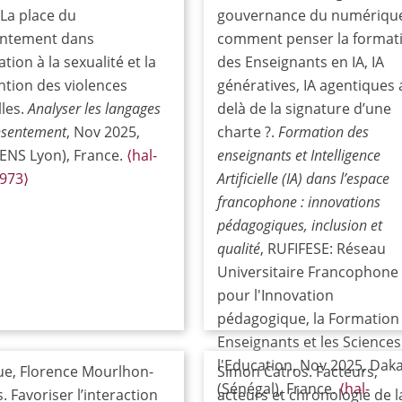
La place du
gouvernance du numérique
ntement dans
comment penser la format
ation à la sexualité et la
des Enseignants en IA, IA
ntion des violences
génératives, IA agentiques 
les.
Analyser les langages
delà de la signature d’une
nsentement
, Nov 2025,
charte ?.
Formation des
(ENS Lyon), France.
⟨hal-
enseignants et Intelligence
973⟩
Artificielle (IA) dans l’espace
francophone : innovations
pédagogiques, inclusion et
qualité
, RUFIFESE: Réseau
Universitaire Francophone
pour l'Innovation
pédagogique, la Formation
Enseignants et les Sciences
l'Education, Nov 2025, Dak
ue, Florence Mourlhon-
Simon Catros. Facteurs,
(Sénégal), France.
⟨hal-
s. Favoriser l’interaction
acteurs et chronologie de l