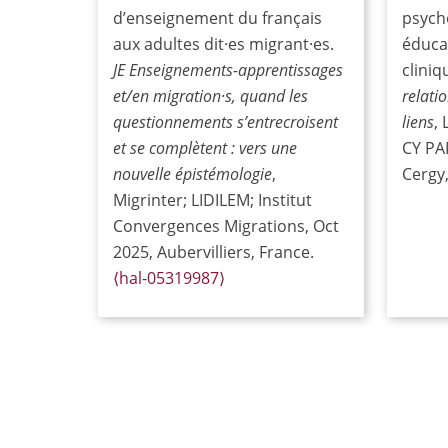
d’enseignement du français
psych
aux adultes dit·es migrant·es.
éducat
JE Enseignements-apprentissages
cliniq
et/en migration·s, quand les
relati
questionnements s’entrecroisent
liens
,
et se complètent : vers une
CY PA
nouvelle épistémologie
,
Cergy
Migrinter; LIDILEM; Institut
Convergences Migrations, Oct
2025, Aubervilliers, France.
⟨hal-05319987⟩