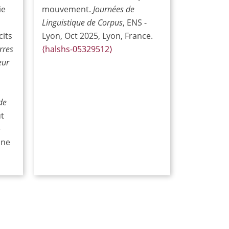
ie
mouvement.
Journées de
Linguistique de Corpus
, ENS -
cits
Lyon, Oct 2025, Lyon, France.
rres
⟨halshs-05329512⟩
eur
de
ut
e
nne