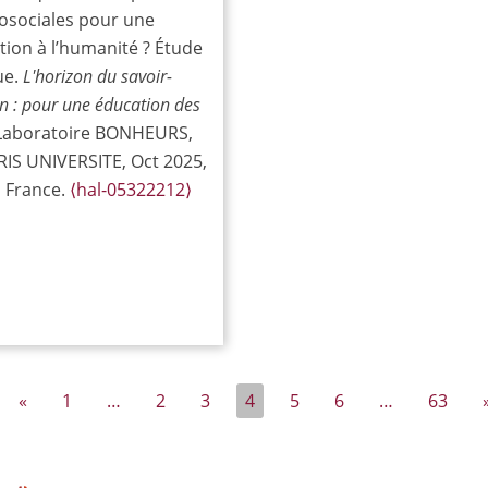
osociales pour une
ion à l’humanité ? Étude
ue.
L'horizon du savoir-
on : pour une éducation des
 Laboratoire BONHEURS,
RIS UNIVERSITE, Oct 2025,
, France.
⟨hal-05322212⟩
«
1
…
2
3
4
5
6
…
63