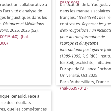
05391905⟩
production collaborative à
dislocation de la Yougoslav
s l’activité d’analyse de
dans les manuels scolaires
es linguistiques dans les
français, 1993-1998 : des ré
c.
Distances et Médiations
contrastés.
Repenser les gue
voirs
, 2025, 2025 (52),
d’ex-Yougoslavie : un incubat
000/15bk0⟩
.
⟨hal-
pour la transformation de
300⟩
l’Europe et du système
international post-guerre froi
(1989-1995) ?
, SIRICE; Instit
für Zeitgeschichte; Initiativ
Europe de l’Alliance Sorbo
Université, Oct 2025,
Paris/Aubervilliers, France.
⟨hal-05397012⟩
ique Renauld. Face à
ise des résultats
ires, quelles compétences