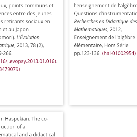
ieux, points communs et
l'enseignement de l'algèbre
ences entre des jeunes
Questions d'instrumentatio
s retirants sociaux en
Recherches en Didactique des
e et au Japon
Mathematiques
, 2012,
omori).
L'Évolution
Enseignement de l'algèbre
atrique
, 2013, 78 (2),
élémentaire, Hors Série
9-266.
pp.123-136.
⟨hal-01002954⟩
16/j.evopsy.2013.01.016⟩
.
03479079⟩
m Haspekian. The co-
uction of a
matical and a didactical