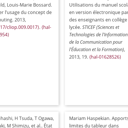
ld, Louis-Marie Bossard.
Utilisations du manuel scol
ter l’usage du concept de
en version électronique pa
ting. 2013,
des enseignants en collège
17/cliop.009.0017⟩
.
⟨hal-
lycée.
STICEF (Sciences et
954⟩
Technologies de l'Information
de la Communication pour
l'Éducation et la Formation)
,
2013, 19.
⟨hal-01628526⟩
uhashi, H Tsuda, T Ogawa,
Mariam Haspekian. Apports
ki, M Shimizu, et al.. État
limites du tableur dans