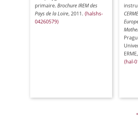
primaire.
Brochure IREM des
instr
Pays de la Loire
, 2011.
⟨halshs-
CERME7
04260579⟩
Europe
Mathem
Pragu
Unive
ERME,
⟨hal-