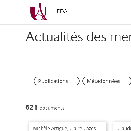
Aller
Aller
au
à
contenu
la
principal
navigation
Actualités des me
Publications
Métadonnées
621
documents
Michèle Artigue, Claire Cazes,
Claud