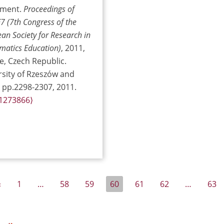
ument.
Proceedings of
 (7th Congress of the
an Society for Research in
atics Education)
, 2011,
e, Czech Republic.
rsity of Rzeszów and
 pp.2298-2307, 2011.
01273866⟩
«
1
…
58
59
60
61
62
…
63