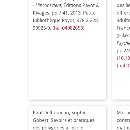
- L'inconscient
, Éditions Payot &
des l
Rivages, pp.7-41, 2013, Petite
différ
Bibliothèque Payot, 978-2-228-
adulte
90925-9.
⟨hal-04982653⟩
Franc
(Hikik
Psychi
pp.24
⟨10.10
⟨hal-
Paul Delhumeau, Sophie
Maria
Gobert. Savoirs et pratiques
constr
des polygones à l'école
mathe