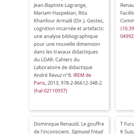
Jean-Baptiste Lagrange,
Renau
Mariam Haspekian, Rita
Facili
Khanfour Armalé (Dir.). Gestes,
Commu
cognition incarnée et artefacts:
⟨10.39
une analyse bibliographique
04992
pour une nouvelle dimension
dans les travaux didactiques
du LDAR. Cahiers du
Laboratoire de didactique
André Revuz n°8.
IREM de
Paris
, 2013, 978-2-86612-348-2.
⟨hal-02110937⟩
Dominique Renauld. Le gouffre
T Fur
de l'inconscient.
Sigmund Freud
K Suzu