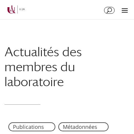
Aller
Aller
au
à
contenu
la
principal
navigation
Actualités des
membres du
laboratoire
Publications
Métadonnées