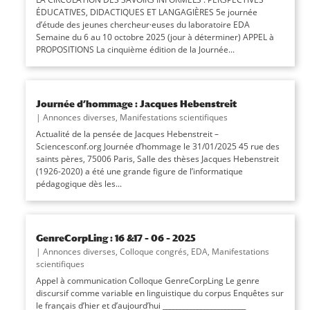
ÉDUCATIVES, DIDACTIQUES ET LANGAGIÈRES 5e journée
d’étude des jeunes chercheur·euses du laboratoire EDA
Semaine du 6 au 10 octobre 2025 (jour à déterminer) APPEL à
PROPOSITIONS La cinquième édition de la Journée...
Journée d’hommage : Jacques Hebenstreit
|
Annonces diverses
,
Manifestations scientifiques
Actualité de la pensée de Jacques Hebenstreit –
Sciencesconf.org Journée d’hommage le 31/01/2025 45 rue des
saints pères, 75006 Paris, Salle des thèses Jacques Hebenstreit
(1926-2020) a été une grande figure de l’informatique
pédagogique dès les...
GenreCorpLing : 16 &17 – 06 – 2025
|
Annonces diverses
,
Colloque congrés
,
EDA
,
Manifestations
scientifiques
Appel à communication Colloque GenreCorpLing Le genre
discursif comme variable en linguistique du corpus Enquêtes sur
le français d’hier et d’aujourd’hui ________________________