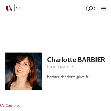
Aller
Aller
au
à
contenu
la
principal
navigation
Charlotte BARBIER
Doctorante
barbier.charlotte@live.fr
CV Complet