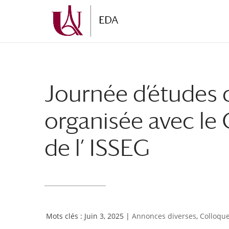
Aller
Aller
au
à
contenu
la
principal
navigation
Journée d’études 
organisée avec le 
de l’ ISSEG
Juin 3, 2025
|
Annonces diverses
,
Colloqu