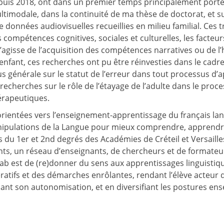
epuis 2018, ont dans un premier temps principalement porté s
ultimodale, dans la continuité de ma thèse de doctorat, et
 données audiovisuelles recueillies en milieu familial. Ces t
ompétences cognitives, sociales et culturelles, les facteurs 
s’agisse de l’acquisition des compétences narratives ou de 
’enfant, ces recherches ont pu être réinvesties dans le cad
us générale sur le statut de l’erreur dans tout processus d
recherches sur le rôle de l’étayage de l’adulte dans le proc
érapeutiques.
rientées vers l’enseignement-apprentissage du français lan
ulations de la Langue pour mieux comprendre, apprendre et
 du 1er et 2nd degrés des Académies de Créteil et Versaill
ants, un réseau d’enseignants, de chercheurs et de formateu
Lab est de (re)donner du sens aux apprentissages linguistiq
tifs et des démarches enrôlantes, rendant l’élève acteur de 
ant son autonomisation, et en diversifiant les postures ens