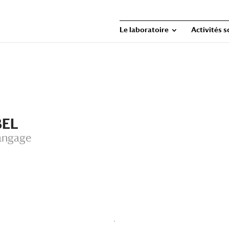
Le laboratoire
Activités s
BEL
angage