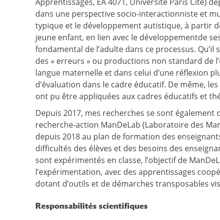
Apprentissages, EA 4071, Université Paris Cité) d
dans une perspective socio-interactionniste et m
typique et le développement autistique, à partir de
jeune enfant, en lien avec le développementde ses c
fondamental de l’adulte dans ce processus. Qu’il 
des « erreurs » ou productions non standard de l
langue maternelle et dans celui d’une réflexion pl
d’évaluation dans le cadre éducatif. De même, les 
ont pu être appliquées aux cadres éducatifs et th
Depuis 2017, mes recherches se sont également o
recherche-action ManDeLab (Laboratoire des Manip
depuis 2018 au plan de formation des enseignants
difficultés des élèves et des besoins des enseign
sont expérimentés en classe, l’objectif de ManDe
l’expérimentation, avec des apprentissages coopéra
dotant d’outils et de démarches transposables vis
Responsabilités scientifiques