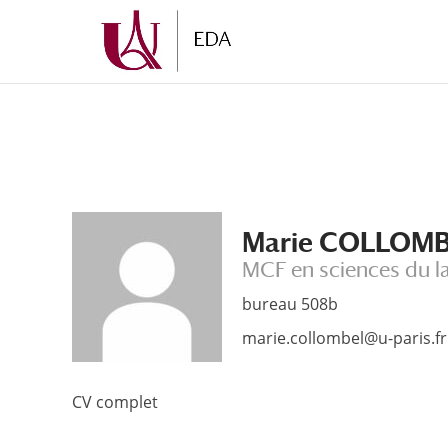
Aller
Aller
au
à
contenu
la
principal
navigation
Marie COLLOM
MCF en sciences du l
bureau 508b
marie.collombel@u-paris.fr
CV complet