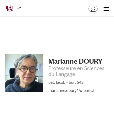
Aller
Aller
au
à
contenu
la
principal
navigation
Marianne DOURY
Professeure en Sciences
du Langage
bât. Jacob - bur. 543
marianne.doury@u-paris.fr