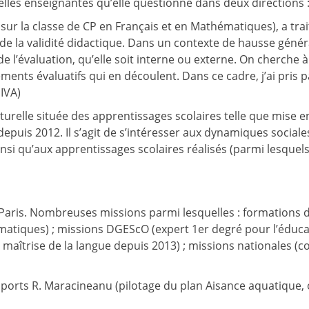
elles enseignantes qu’elle questionne dans deux directions 
 sur la classe de CP en Français et en Mathématiques), a trai
 de la validité didactique. Dans un contexte de hausse génér
ité de l’évaluation, qu’elle soit interne ou externe. On cherc
ugements évaluatifs qui en découlent. Dans ce cadre, j’ai pr
IVA)
urelle située des apprentissages scolaires telle que mise e
puis 2012. Il s’agit de s’intéresser aux dynamiques sociales
nsi qu’aux apprentissages scolaires réalisés (parmi lesquel
Paris. Nombreuses missions parmi lesquelles : formations 
atiques) ; missions DGEScO (expert 1er degré pour l’éduca
aîtrise de la langue depuis 2013) ; missions nationales (c
sports R. Maracineanu (pilotage du plan Aisance aquatique,