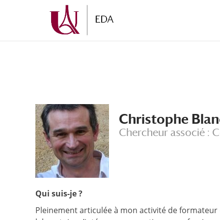
Aller
Aller
au
à
contenu
la
principal
navigation
Christophe Blan
Chercheur associé : C
Qui suis-je ?
Pleinement articulée à mon activité de formateur