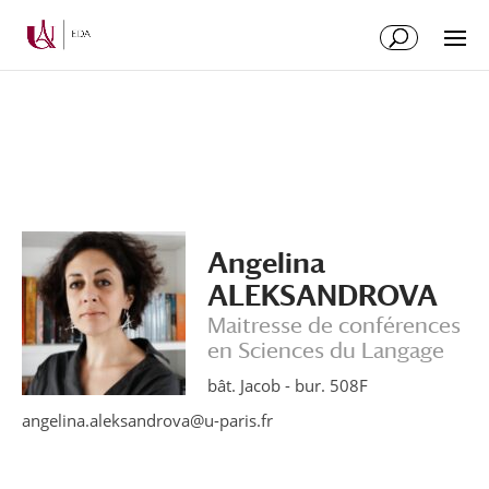
Aller
Aller
au
à
contenu
la
principal
navigation
Angelina
ALEKSANDROVA
Maitresse de conférences
en Sciences du Langage
bât. Jacob - bur. 508F
angelina.aleksandrova@u-paris.fr